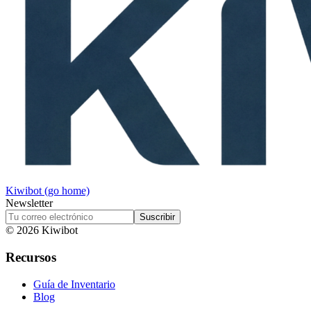
Kiwibot (go home)
Newsletter
Suscribir
©
2026
Kiwibot
Recursos
Guía de Inventario
Blog