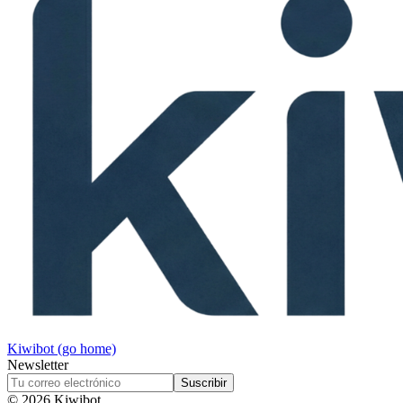
Kiwibot (go home)
Newsletter
Suscribir
©
2026
Kiwibot