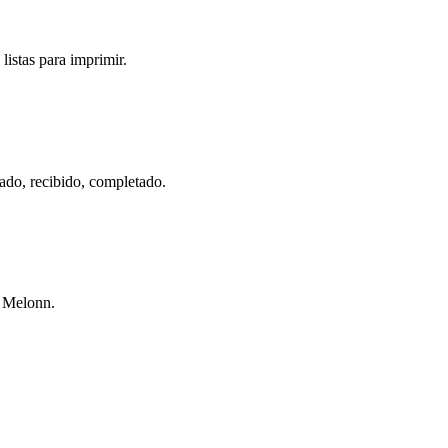
istas para imprimir.
mado, recibido, completado.
a Melonn.