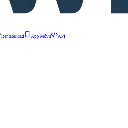
Rentabilidad
App Móvil
API