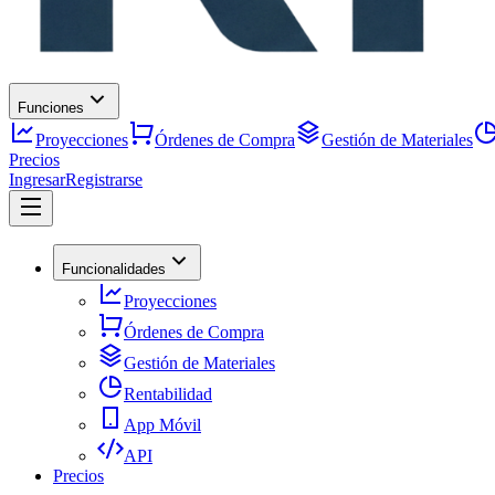
Funciones
Proyecciones
Órdenes de Compra
Gestión de Materiales
Precios
Ingresar
Registrarse
Funcionalidades
Proyecciones
Órdenes de Compra
Gestión de Materiales
Rentabilidad
App Móvil
API
Precios